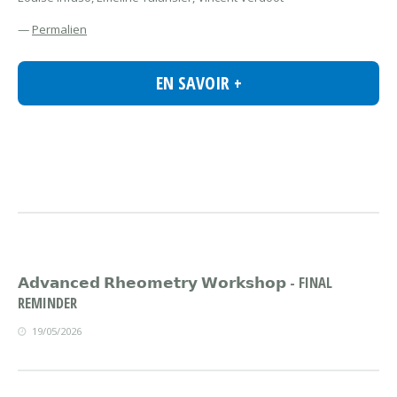
—
Permalien
EN SAVOIR +
𝗔𝗱𝘃𝗮𝗻𝗰𝗲𝗱 𝗥𝗵𝗲𝗼𝗺𝗲𝘁𝗿𝘆 𝗪𝗼𝗿𝗸𝘀𝗵𝗼𝗽 - FINAL
REMINDER
19/05/2026