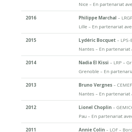
Nice – En partenariat av
2016
Philippe Marchal
– LRGP
Lille – En partenariat av
2015
Lydéric Bocquet
– LPS-E
Nantes – En partenariat 
2014
Nadia El Kissi
– LRP – G
Grenoble – En partenaria
2013
Bruno Vergnes
– CEMEF 
Nantes – En partenariat 
2012
Lionel Choplin
– GEMIC
Pau – En partenariat ave
2011
Annie Colin
– LOF – Bor