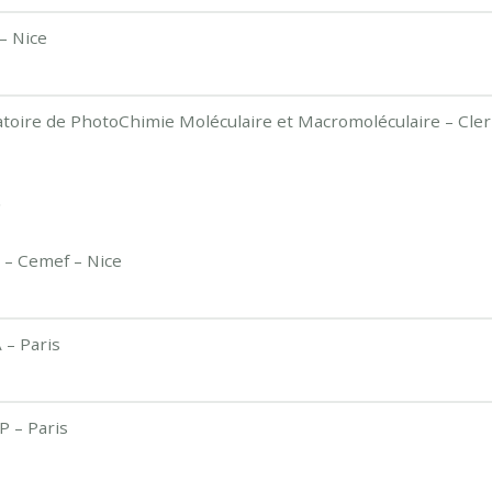
– Nice
toire de PhotoChimie Moléculaire et Macromoléculaire – Cl
C
t
– Cemef – Nice
 – Paris
 – Paris